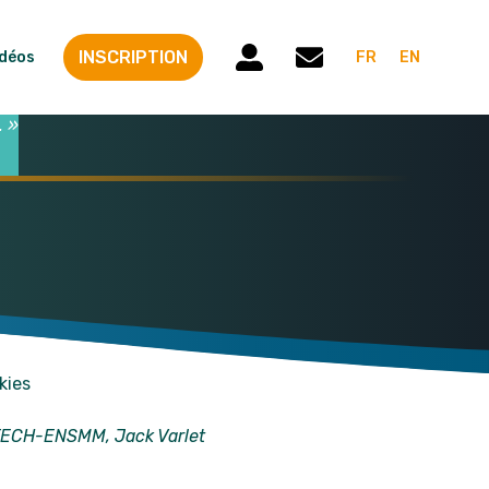
INSCRIPTION
idéos
FR
EN
. »
kies
OTECH-ENSMM, Jack Varlet