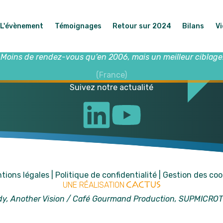
L'évènement
Témoignages
Retour sur 2024
Bilans
V
Moins de rendez-vous qu’en 2006, mais un meilleur ciblage
(France)
Suivez notre actualité
tions légales
|
Politique de confidentialité
|
Gestion des coo
UNE RÉALISATION
udy, Another Vision / Café Gourmand Production, SUPMICR