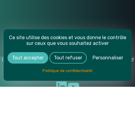
Ce site utilise des cookies et vous donne le contrôle
sur ceux que vous souhaitez activer
Tout accepter
Tout refuser
Personnaliser
Crédit photos : Yoan Jeudy, Another Vision / Café Gourmand
Production, SUPMICROTECH-ENSMM.
Politique de confidentialité
Suivez notre actualité
Mentions légales
|
Politique de confidentialité
|
Gestion des
cookies
UNE RÉALISATION
Crédit photos : Yoan Jeudy, Another Vision / Café
Gourmand Production, SUPMICROTECH-ENSMM, Jack